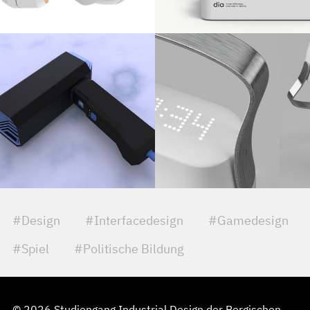
#Design
#Interfacedesign
#Gamedesign
#Spiel
#Politische Bildung
© 2026 Studiengang Industrial Design der Bergischen