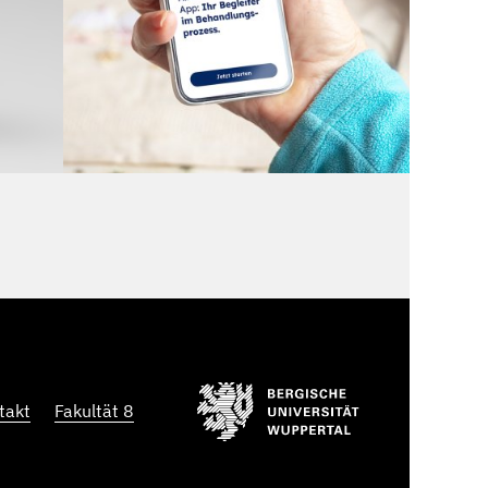
takt
Fakultät 8