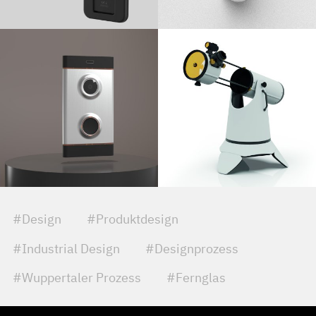
#Design
#Produktdesign
#Industrial Design
#Designprozess
#Wuppertaler Prozess
#Fernglas