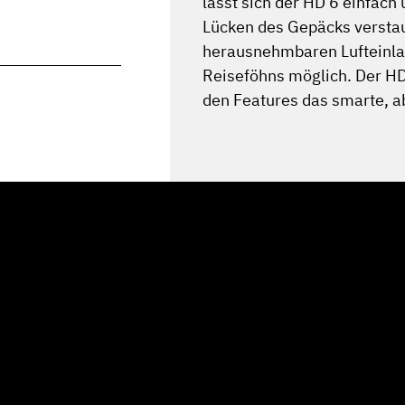
lässt sich der HD 6 einfach 
Lücken des Gepäcks verstau
herausnehmbaren Lufteinla
Reiseföhns möglich. Der HD
den Features das smarte, ab