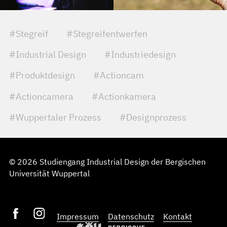
#Stegreif
#Stegreifentwerfen
#Industrial Design
#Industriedesign
#Produktdesign
#Actioncam
#Actioncamera
#Actionkamera
#Wuppertaler Prozess
#Designprozess
© 2026 Studiengang Industrial Design der Bergischen
Universität Wuppertal
Impressum
Datenschutz
Kontakt