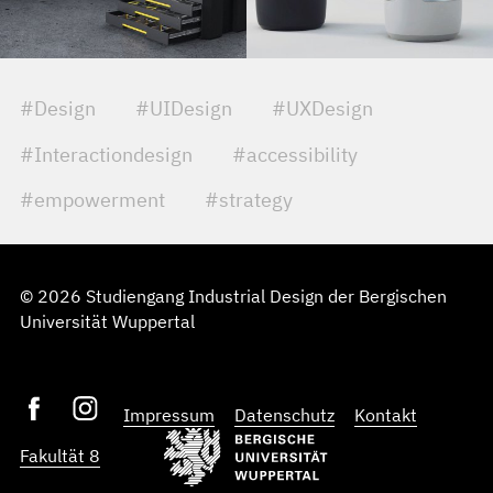
#Design
#UIDesign
#UXDesign
#Interactiondesign
#accessibility
#empowerment
#strategy
© 2026 Studiengang Industrial Design der Bergischen
Universität Wuppertal
Impressum
Datenschutz
Kontakt
Fakultät 8