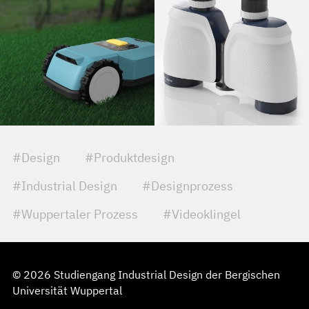
#Design
#Produktdesign
#Industrial Design
#Designprozess
#Wuppertaler Prozess
#Videoklingel
© 2026 Studiengang Industrial Design der Bergischen
Universität Wuppertal