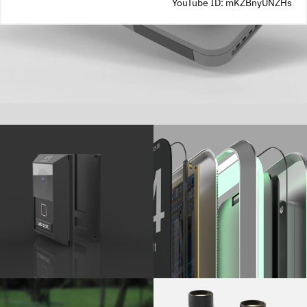
YouTube ID: mKZBnyUNZHs