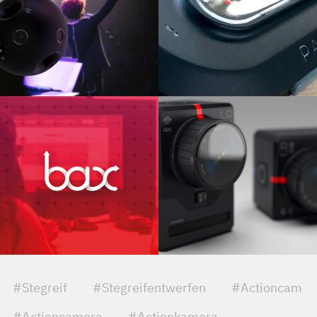
#Stegreif
#Stegreifentwerfen
#Actioncam
#Actioncamera
#Actionkamera